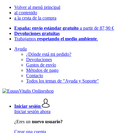
Volver al menú principal
al contenido
a la cesta de la compra
España: envío estándar gratuito
a partir de 87,90 €
Devoluciones gratuitas
Trabajamos
respetando el medio ambiente
.
Ayuda
¿Dónde está mi pedido?
Devoluciones
Gastos de envío
Métodos de pago
Contacto
Todos los temas de "Ayuda y Soporte"
Iniciar sesión
Iniciar sesión ahora
¿Eres un
nuevo usuario?
Crear una cuenta