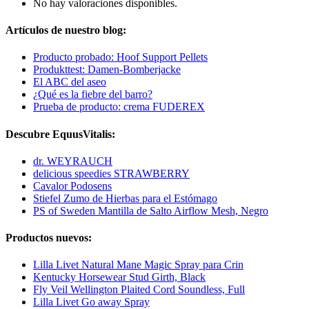
No hay valoraciones disponibles.
Artículos de nuestro blog:
Producto probado: Hoof Support Pellets
Produkttest: Damen-Bomberjacke
El ABC del aseo
¿Qué es la fiebre del barro?
Prueba de producto: crema FUDEREX
Descubre EquusVitalis:
dr. WEYRAUCH
delicious speedies STRAWBERRY
Cavalor Podosens
Stiefel Zumo de Hierbas para el Estómago
PS of Sweden Mantilla de Salto Airflow Mesh, Negro
Productos nuevos:
Lilla Livet Natural Mane Magic Spray para Crin
Kentucky Horsewear Stud Girth, Black
Fly Veil Wellington Plaited Cord Soundless, Full
Lilla Livet Go away Spray