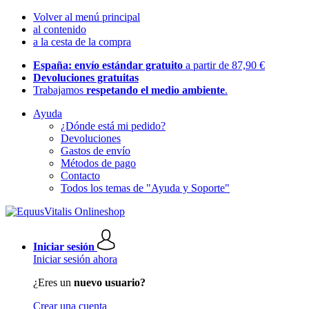
Volver al menú principal
al contenido
a la cesta de la compra
España: envío estándar gratuito
a partir de 87,90 €
Devoluciones gratuitas
Trabajamos
respetando el medio ambiente
.
Ayuda
¿Dónde está mi pedido?
Devoluciones
Gastos de envío
Métodos de pago
Contacto
Todos los temas de "Ayuda y Soporte"
Iniciar sesión
Iniciar sesión ahora
¿Eres un
nuevo usuario?
Crear una cuenta