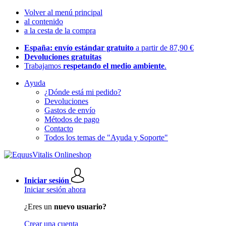
Volver al menú principal
al contenido
a la cesta de la compra
España: envío estándar gratuito
a partir de 87,90 €
Devoluciones gratuitas
Trabajamos
respetando el medio ambiente
.
Ayuda
¿Dónde está mi pedido?
Devoluciones
Gastos de envío
Métodos de pago
Contacto
Todos los temas de "Ayuda y Soporte"
Iniciar sesión
Iniciar sesión ahora
¿Eres un
nuevo usuario?
Crear una cuenta