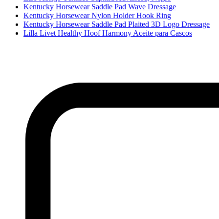
Kentucky Horsewear Saddle Pad Wave Dressage
Kentucky Horsewear Nylon Holder Hook Ring
Kentucky Horsewear Saddle Pad Plaited 3D Logo Dressage
Lilla Livet Healthy Hoof Harmony Aceite para Cascos