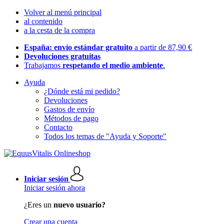
Volver al menú principal
al contenido
a la cesta de la compra
España: envío estándar gratuito
a partir de 87,90 €
Devoluciones gratuitas
Trabajamos
respetando el medio ambiente
.
Ayuda
¿Dónde está mi pedido?
Devoluciones
Gastos de envío
Métodos de pago
Contacto
Todos los temas de "Ayuda y Soporte"
Iniciar sesión
Iniciar sesión ahora
¿Eres un
nuevo usuario?
Crear una cuenta