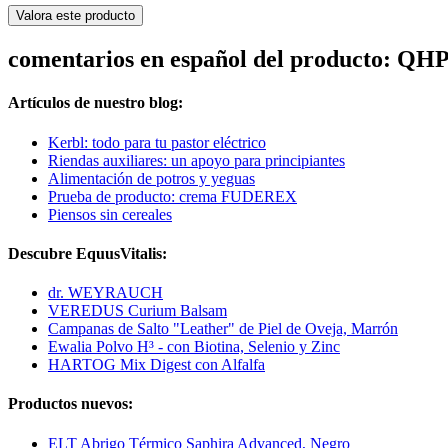
Valora este producto
comentarios en español del producto: QHP 
Artículos de nuestro blog:
Kerbl: todo para tu pastor eléctrico
Riendas auxiliares: un apoyo para principiantes
Alimentación de potros y yeguas
Prueba de producto: crema FUDEREX
Piensos sin cereales
Descubre EquusVitalis:
dr. WEYRAUCH
VEREDUS Curium Balsam
Campanas de Salto "Leather" de Piel de Oveja, Marrón
Ewalia Polvo H³ - con Biotina, Selenio y Zinc
HARTOG Mix Digest con Alfalfa
Productos nuevos:
ELT Abrigo Térmico Saphira Advanced, Negro