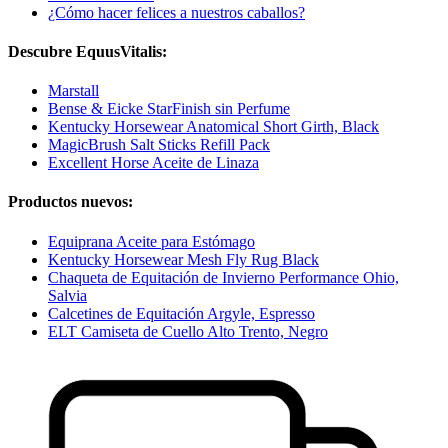
¿Cómo hacer felices a nuestros caballos?
Descubre EquusVitalis:
Marstall
Bense & Eicke StarFinish sin Perfume
Kentucky Horsewear Anatomical Short Girth, Black
MagicBrush Salt Sticks Refill Pack
Excellent Horse Aceite de Linaza
Productos nuevos:
Equiprana Aceite para Estómago
Kentucky Horsewear Mesh Fly Rug Black
Chaqueta de Equitación de Invierno Performance Ohio,
Salvia
Calcetines de Equitación Argyle, Espresso
ELT Camiseta de Cuello Alto Trento, Negro