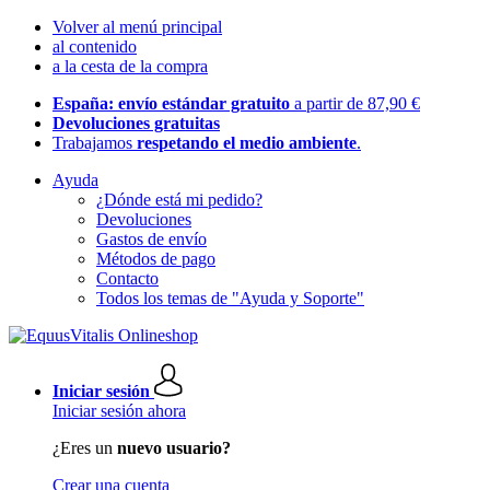
Volver al menú principal
al contenido
a la cesta de la compra
España: envío estándar gratuito
a partir de 87,90 €
Devoluciones gratuitas
Trabajamos
respetando el medio ambiente
.
Ayuda
¿Dónde está mi pedido?
Devoluciones
Gastos de envío
Métodos de pago
Contacto
Todos los temas de "Ayuda y Soporte"
Iniciar sesión
Iniciar sesión ahora
¿Eres un
nuevo usuario?
Crear una cuenta