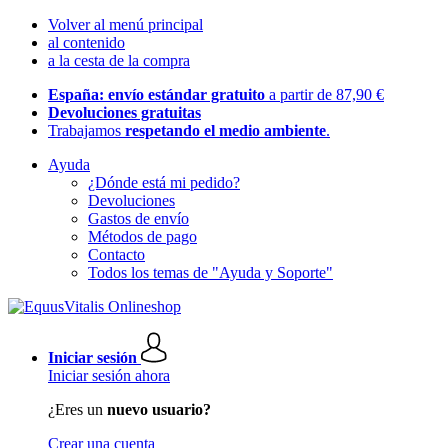
Volver al menú principal
al contenido
a la cesta de la compra
España: envío estándar gratuito
a partir de 87,90 €
Devoluciones gratuitas
Trabajamos
respetando el medio ambiente
.
Ayuda
¿Dónde está mi pedido?
Devoluciones
Gastos de envío
Métodos de pago
Contacto
Todos los temas de "Ayuda y Soporte"
Iniciar sesión
Iniciar sesión ahora
¿Eres un
nuevo usuario?
Crear una cuenta