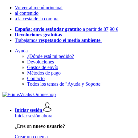
Volver al menú principal
al contenido
a la cesta de la compra
España: envío estándar gratuito
a partir de 87,90 €
Devoluciones gratuitas
Trabajamos
respetando el medio ambiente
.
Ayuda
¿Dónde está mi pedido?
Devoluciones
Gastos de envío
Métodos de pago
Contacto
Todos los temas de "Ayuda y Soporte"
Iniciar sesión
Iniciar sesión ahora
¿Eres un
nuevo usuario?
Crear una cuenta