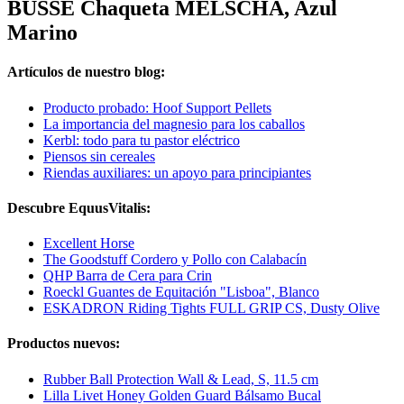
BUSSE Chaqueta MELSCHA, Azul
Marino
Artículos de nuestro blog:
Producto probado: Hoof Support Pellets
La importancia del magnesio para los caballos
Kerbl: todo para tu pastor eléctrico
Piensos sin cereales
Riendas auxiliares: un apoyo para principiantes
Descubre EquusVitalis:
Excellent Horse
The Goodstuff Cordero y Pollo con Calabacín
QHP Barra de Cera para Crin
Roeckl Guantes de Equitación "Lisboa", Blanco
ESKADRON Riding Tights FULL GRIP CS, Dusty Olive
Productos nuevos:
Rubber Ball Protection Wall & Lead, S, 11.5 cm
Lilla Livet Honey Golden Guard Bálsamo Bucal