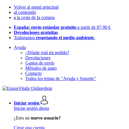
Volver al menú principal
al contenido
a la cesta de la compra
España: envío estándar gratuito
a partir de 87,90 €
Devoluciones gratuitas
Trabajamos
respetando el medio ambiente
.
Ayuda
¿Dónde está mi pedido?
Devoluciones
Gastos de envío
Métodos de pago
Contacto
Todos los temas de "Ayuda y Soporte"
Iniciar sesión
Iniciar sesión ahora
¿Eres un
nuevo usuario?
Crear una cuenta