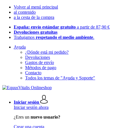
Volver al menú principal
al contenido
a la cesta de la compra
España: envío estándar gratuito
a partir de 87,90 €
Devoluciones gratuitas
Trabajamos
respetando el medio ambiente
.
Ayuda
¿Dónde está mi pedido?
Devoluciones
Gastos de envío
Métodos de pago
Contacto
Todos los temas de "Ayuda y Soporte"
Iniciar sesión
Iniciar sesión ahora
¿Eres un
nuevo usuario?
Crear una cuenta