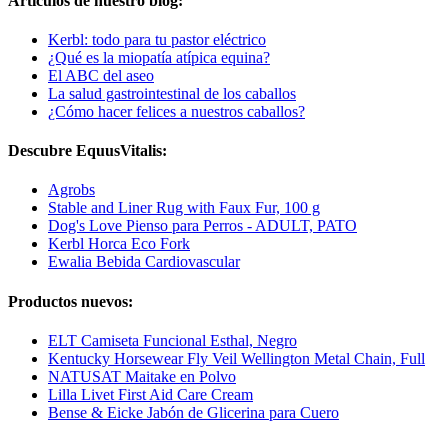
Artículos de nuestro blog:
Kerbl: todo para tu pastor eléctrico
¿Qué es la miopatía atípica equina?
El ABC del aseo
La salud gastrointestinal de los caballos
¿Cómo hacer felices a nuestros caballos?
Descubre EquusVitalis:
Agrobs
Stable and Liner Rug with Faux Fur, 100 g
Dog's Love Pienso para Perros - ADULT, PATO
Kerbl Horca Eco Fork
Ewalia Bebida Cardiovascular
Productos nuevos:
ELT Camiseta Funcional Esthal, Negro
Kentucky Horsewear Fly Veil Wellington Metal Chain, Full
NATUSAT Maitake en Polvo
Lilla Livet First Aid Care Cream
Bense & Eicke Jabón de Glicerina para Cuero