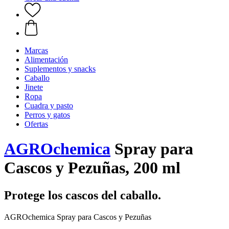
Marcas
Alimentación
Suplementos y snacks
Caballo
Jinete
Ropa
Cuadra y pasto
Perros y gatos
Ofertas
AGROchemica
Spray para
Cascos y Pezuñas, 200 ml
Protege los cascos del caballo.
AGROchemica Spray para Cascos y Pezuñas