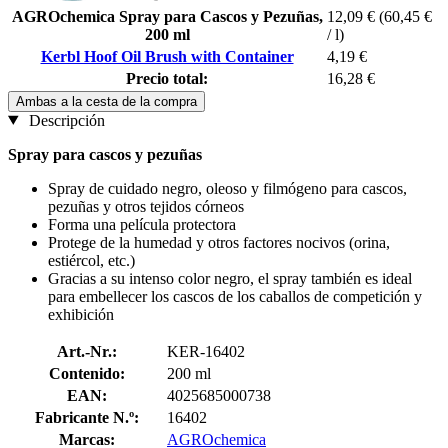
AGROchemica Spray para Cascos y Pezuñas,
12,09 €
(60,45 €
200 ml
/ l)
Kerbl Hoof Oil Brush with Container
4,19 €
Precio total:
16,28 €
Ambas a la cesta de la compra
Descripción
Spray para cascos y pezuñas
Spray de cuidado negro, oleoso y filmógeno para cascos,
pezuñas y otros tejidos córneos
Forma una película protectora
Protege de la humedad y otros factores nocivos (orina,
estiércol, etc.)
Gracias a su intenso color negro, el spray también es ideal
para embellecer los cascos de los caballos de competición y
exhibición
Art.-Nr.:
KER-16402
Contenido:
200 ml
EAN:
4025685000738
Fabricante N.º:
16402
Marcas:
AGROchemica