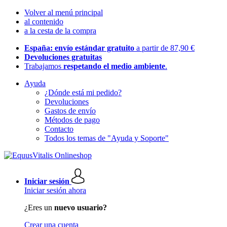
Volver al menú principal
al contenido
a la cesta de la compra
España: envío estándar gratuito
a partir de 87,90 €
Devoluciones gratuitas
Trabajamos
respetando el medio ambiente
.
Ayuda
¿Dónde está mi pedido?
Devoluciones
Gastos de envío
Métodos de pago
Contacto
Todos los temas de "Ayuda y Soporte"
Iniciar sesión
Iniciar sesión ahora
¿Eres un
nuevo usuario?
Crear una cuenta