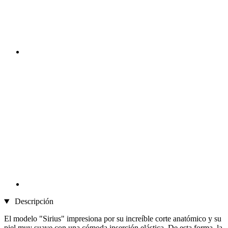
Descripción
El modelo "Sirius" impresiona por su increíble corte anatómico y su
piel muy suave con una cómoda inserción elástica. De esta forma, la