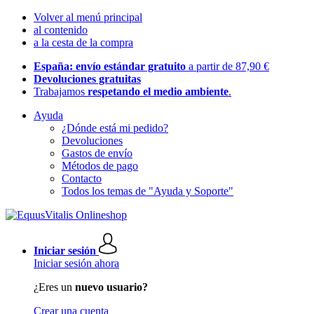
Volver al menú principal
al contenido
a la cesta de la compra
España: envío estándar gratuito
a partir de 87,90 €
Devoluciones gratuitas
Trabajamos
respetando el medio ambiente
.
Ayuda
¿Dónde está mi pedido?
Devoluciones
Gastos de envío
Métodos de pago
Contacto
Todos los temas de "Ayuda y Soporte"
Iniciar sesión
Iniciar sesión ahora
¿Eres un
nuevo usuario?
Crear una cuenta