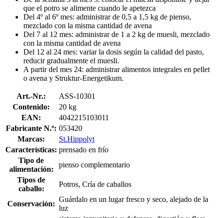
que el potro se alimente cuando le apetezca
Del 4º al 6º mes: administrar de 0,5 a 1,5 kg de pienso,
mezclado con la misma cantidad de avena
Del 7 al 12 mes: administrar de 1 a 2 kg de muesli, mezclado
con la misma cantidad de avena
Del 12 al 24 mes: variar la dosis según la calidad del pasto,
reducir gradualmente el muesli.
A partir del mes 24: administrar alimentos integrales en pellet
o avena y Struktur-Energetikum.
Art.-Nr.:
ASS-10301
Contenido:
20 kg
EAN:
4042215103011
Fabricante N.º:
053420
Marcas:
St.Hippolyt
Características:
prensado en frío
Tipo de
pienso complementario
alimentación:
Tipos de
Potros, Cría de caballos
caballo:
Guárdalo en un lugar fresco y seco, alejado de la
Conservación:
luz