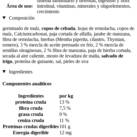
sistema inmunitario y defensas, digestión y flora
Área de uso:
intestinal, vitaminas, minerales y oligoelementos,
crecimiento
Composición
germinado de maíz,
copos de cebada
, hojas de remolacha, copos de
maíz, Calciumcarbonat, paja cortada de alfalfa, jarabe de manzana,
fibra de remolacha, hierbas (Mentha piperita, cilantro, Thymian,
romero), 3 % mezcla de aceite prensado en frío, 2 % mezcla de
semillas oleaginosas, 2 % fibra de manzana, paja de hierba cortada,
secada al aire caliente, mosto de levadura de malta,
salvado de
trigo
, proteína de guisante, sal, pieles de uva
Ingredientes
Componentes analíticos
Ingredientes
por kg
proteína cruda
13 %
fibra cruda
7,5 %
grasa cruda
9 %
ceniza cruda
11 %
Proteínas crudas digeribles
101 g
Energía digerible
12 mg