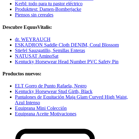
Kerbl: todo para tu pastor eléctrico
Produkttest: Damen-Bomberjacke
Piensos sin cereales
Descubre EquusVitalis:
dr. WEYRAUCH
ESKADRON Saddle Cloth DENIM, Coral Blossom
Stiefel Sauzgatillo, Semillas Enteras
NATUSAT AminoSat
Kentucky Horsewear Head Number PVC Safety Pin
Productos nuevos:
ELT Gorro de Punto Rafaela, Negro
Kentucky Horsewear Stud Girth, Black
Pantalones de Equitación Maja Glam Curved High Waist,
Azul Intenso
Equiprana Mini Colección
Equiprana Aceite Motivaciones