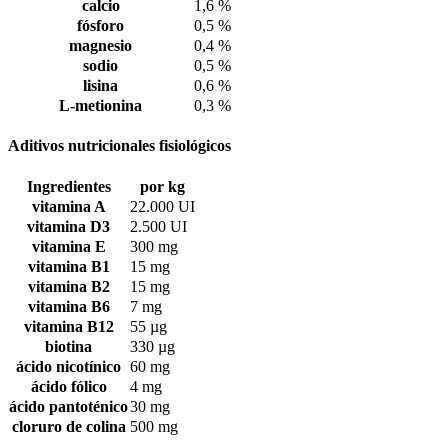
calcio
1,6 %
fósforo
0,5 %
magnesio
0,4 %
sodio
0,5 %
lisina
0,6 %
L-metionina
0,3 %
Aditivos nutricionales fisiológicos
Ingredientes
por kg
vitamina A
22.000 UI
vitamina D3
2.500 UI
vitamina E
300 mg
vitamina B1
15 mg
vitamina B2
15 mg
vitamina B6
7 mg
vitamina B12
55 µg
biotina
330 µg
ácido nicotínico
60 mg
ácido fólico
4 mg
ácido pantoténico
30 mg
cloruro de colina
500 mg