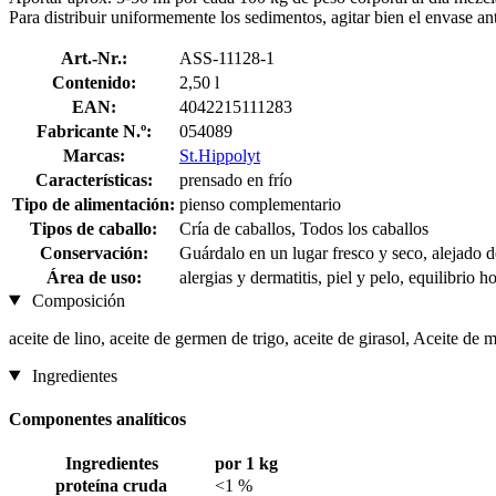
Para distribuir uniformemente los sedimentos, agitar bien el envase ant
Art.-Nr.:
ASS-11128-1
Contenido:
2,50 l
EAN:
4042215111283
Fabricante N.º:
054089
Marcas:
St.Hippolyt
Características:
prensado en frío
Tipo de alimentación:
pienso complementario
Tipos de caballo:
Cría de caballos, Todos los caballos
Conservación:
Guárdalo en un lugar fresco y seco, alejado d
Área de uso:
alergias y dermatitis, piel y pelo, equilibrio 
Composición
aceite de lino, aceite de germen de trigo, aceite de girasol, Aceite de 
Ingredientes
Componentes analíticos
Ingredientes
por 1 kg
proteína cruda
<1 %