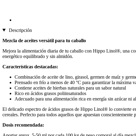
Descripción
Mezcla de aceites versátil para tu caballo
Mejora la alimentación diaria de tu caballo con Hippo Linol®, una comp
energético equilibrado y sin almidón.
Características destacadas:
Combinación de aceite de lino, girasol, germen de maíz y germe
Prensado en frío a menos de 40 °C para garantizar la máxima va
Contiene aceites de hierbas naturales para un sabor natural
Rico en ácidos grasos poliinsaturados
Adecuado para una alimentación rica en energía sin azúcar ni 
El delicado espectro de ácidos grasos de Hippo Linol® lo convierte e
cereales. Perfecto para todos aquellos que apuestan conscientemente po
Dosis recomendada:
Aportar aprox. 5-50 ml por cada 100 kg de peso corporal al día mezcl