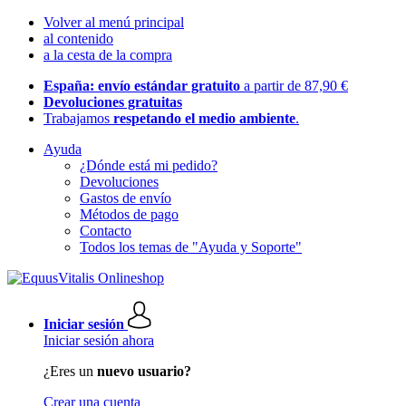
Volver al menú principal
al contenido
a la cesta de la compra
España: envío estándar gratuito
a partir de 87,90 €
Devoluciones gratuitas
Trabajamos
respetando el medio ambiente
.
Ayuda
¿Dónde está mi pedido?
Devoluciones
Gastos de envío
Métodos de pago
Contacto
Todos los temas de "Ayuda y Soporte"
Iniciar sesión
Iniciar sesión ahora
¿Eres un
nuevo usuario?
Crear una cuenta