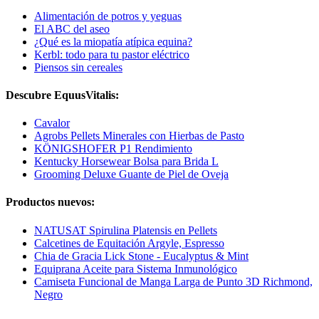
Alimentación de potros y yeguas
El ABC del aseo
¿Qué es la miopatía atípica equina?
Kerbl: todo para tu pastor eléctrico
Piensos sin cereales
Descubre EquusVitalis:
Cavalor
Agrobs Pellets Minerales con Hierbas de Pasto
KÖNIGSHOFER P1 Rendimiento
Kentucky Horsewear Bolsa para Brida L
Grooming Deluxe Guante de Piel de Oveja
Productos nuevos:
NATUSAT Spirulina Platensis en Pellets
Calcetines de Equitación Argyle, Espresso
Chia de Gracia Lick Stone - Eucalyptus & Mint
Equiprana Aceite para Sistema Inmunológico
Camiseta Funcional de Manga Larga de Punto 3D Richmond,
Negro