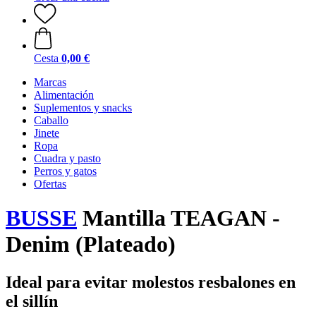
Cesta
0,00 €
Marcas
Alimentación
Suplementos y snacks
Caballo
Jinete
Ropa
Cuadra y pasto
Perros y gatos
Ofertas
BUSSE
Mantilla TEAGAN -
Denim (Plateado)
Ideal para evitar molestos resbalones en
el sillín