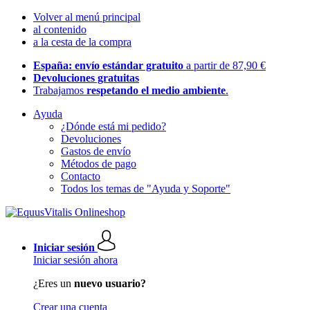
Volver al menú principal
al contenido
a la cesta de la compra
España: envío estándar gratuito
a partir de 87,90 €
Devoluciones gratuitas
Trabajamos
respetando el medio ambiente
.
Ayuda
¿Dónde está mi pedido?
Devoluciones
Gastos de envío
Métodos de pago
Contacto
Todos los temas de "Ayuda y Soporte"
Iniciar sesión
Iniciar sesión ahora
¿Eres un
nuevo usuario?
Crear una cuenta