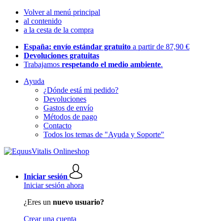
Volver al menú principal
al contenido
a la cesta de la compra
España: envío estándar gratuito
a partir de 87,90 €
Devoluciones gratuitas
Trabajamos
respetando el medio ambiente
.
Ayuda
¿Dónde está mi pedido?
Devoluciones
Gastos de envío
Métodos de pago
Contacto
Todos los temas de "Ayuda y Soporte"
Iniciar sesión
Iniciar sesión ahora
¿Eres un
nuevo usuario?
Crear una cuenta