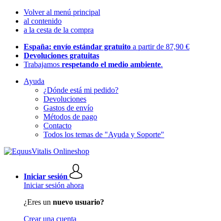
Volver al menú principal
al contenido
a la cesta de la compra
España: envío estándar gratuito
a partir de 87,90 €
Devoluciones gratuitas
Trabajamos
respetando el medio ambiente
.
Ayuda
¿Dónde está mi pedido?
Devoluciones
Gastos de envío
Métodos de pago
Contacto
Todos los temas de "Ayuda y Soporte"
Iniciar sesión
Iniciar sesión ahora
¿Eres un
nuevo usuario?
Crear una cuenta